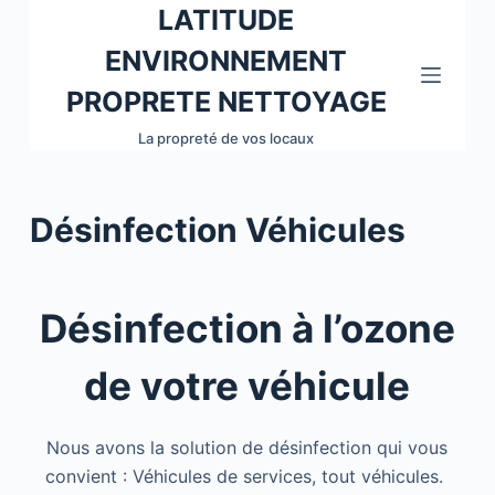
LATITUDE
P
a
ENVIRONNEMENT
s
PROPRETE NETTOYAGE
s
La propreté de vos locaux
e
r
a
Désinfection Véhicules
u
c
o
n
Désinfection à l’ozone
t
e
de votre véhicule
n
u
Nous avons la solution de désinfection qui vous
convient : Véhicules de services, tout véhicules.